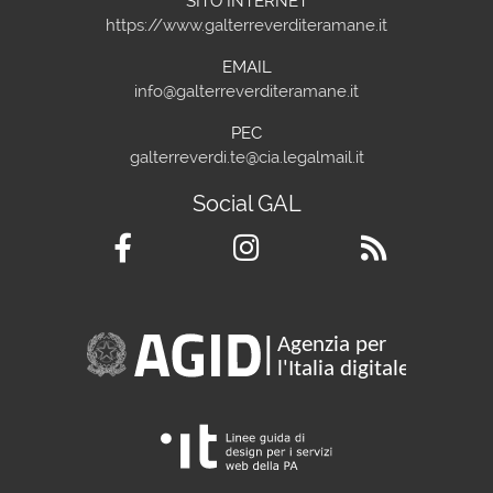
SITO INTERNET
https://www.galterreverditeramane.it
EMAIL
info@galterreverditeramane.it
PEC
galterreverdi.te@cia.legalmail.it
Social GAL